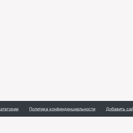
атегории
Политика конфинденциальности
Добавить са