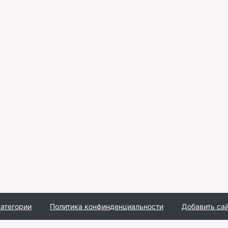
атегории
Политика конфинденциальности
Добавить са